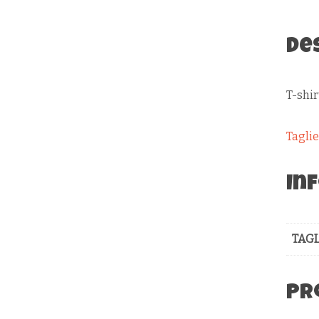
De
T-shi
Tagli
In
TAGL
Pr