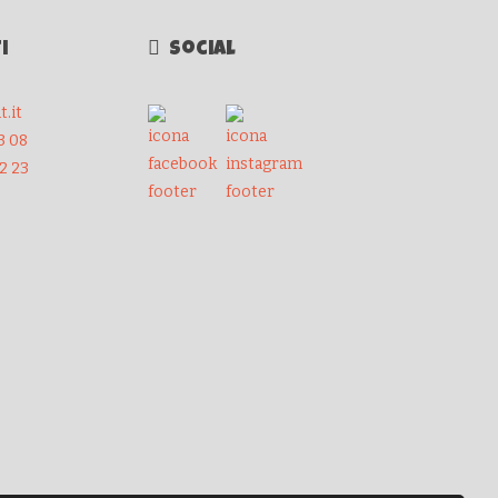
i
Social
.it
3 08
32 23