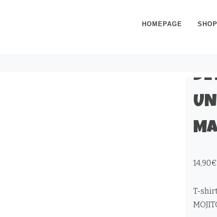
HOMEPAGE
SHO
T-
DE
UN
MA
14,90
€
T-shi
MOJIT