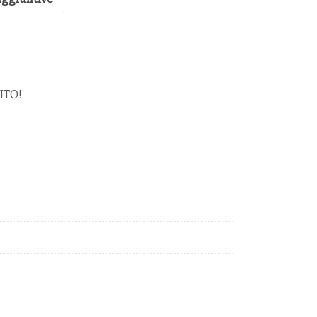
O!
ITÀ
ITO!