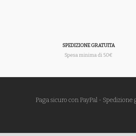
SPEDIZIONE GRATUITA
Spesa minima di 50€
Paga sicuro con PayPal - Spedizione 