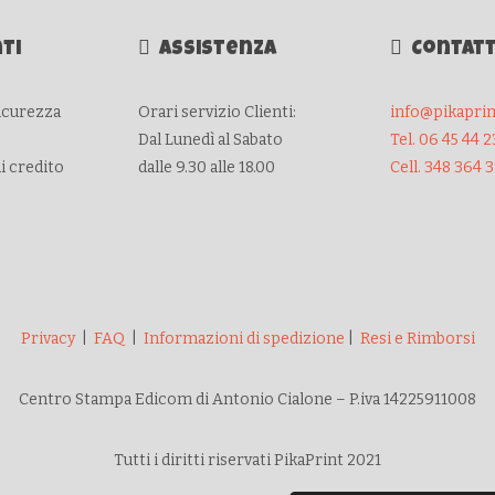
ti
Assistenza
Contatt
sicurezza
Orari servizio Clienti:
info@pikaprint
Dal Lunedì al Sabato
Tel. 06 45 44 2
di credito
dalle 9.30 alle 18.00
Cell. 348 364 
Privacy
|
FAQ
|
Informazioni di spedizione
|
Resi e Rimborsi
Centro Stampa Edicom di Antonio Cialone – P.iva 14225911008
Tutti i diritti riservati PikaPrint 2021