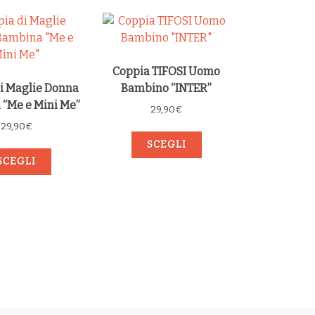
Coppia TIFOSI Uomo
i Maglie Donna
Bambino “INTER”
“Me e Mini Me”
29,90
€
29,90
€
SCEGLI
SCEGLI