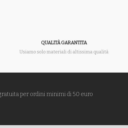
QUALITÀ GARANTITA
Usiamo solo materiali di altissima qualità
gratuita per ordini minimi di 50 euro