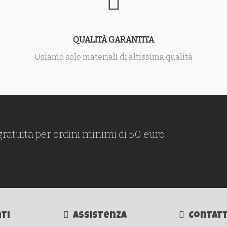
QUALITÀ GARANTITA
Usiamo solo materiali di altissima qualità
gratuita per ordini minimi di 50 euro
ti
Assistenza
Contatt