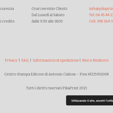
sicurezza
Orari servizio Clienti:
info@pikaprint
Dal Lunedì al Sabato
Tel. 06 45 44 2
di credito
dalle 9.30 alle 18.00
Cell. 348 364 
Privacy
|
FAQ
|
Informazioni di spedizione
|
Resi e Rimborsi
Centro Stampa Edicom di Antonio Cialone – P.iva 14225911008
Tutti i diritti riservati PikaPrint 2021
Utilizzando il sito, accetti l'ut