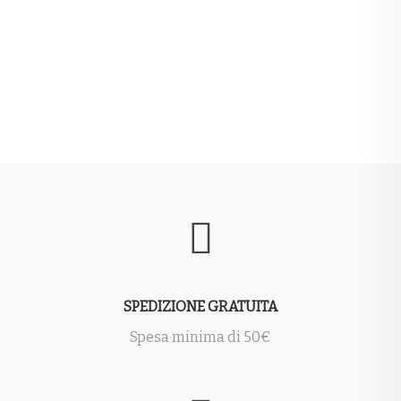
25,00€
a
75,00€
SPEDIZIONE GRATUITA
Spesa minima di 50€