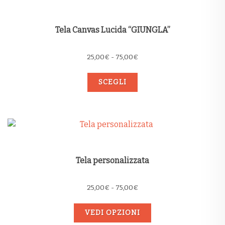
Tela Canvas Lucida “GIUNGLA”
Fascia
25,00
€
-
75,00
€
di
prezzo:
SCEGLI
da
25,00€
a
75,00€
Tela personalizzata
Fascia
25,00
€
-
75,00
€
di
prezzo:
VEDI OPZIONI
da