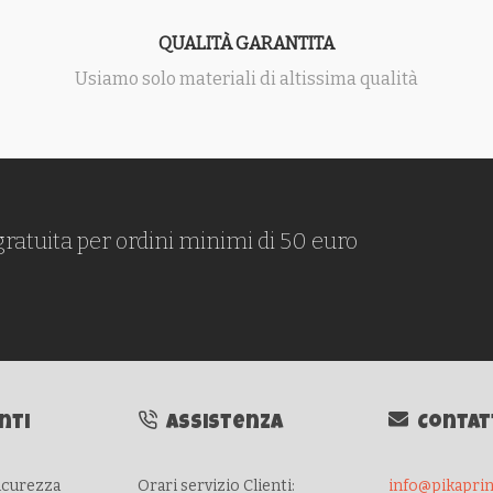
QUALITÀ GARANTITA
Usiamo solo materiali di altissima qualità
gratuita per ordini minimi di 50 euro
nti
Assistenza
Contat
sicurezza
Orari servizio Clienti:
info@pikaprint