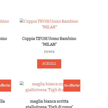
bino
Coppia TIFOSI Uomo Bambino
“MILAN”
29,90
€
SCEGLI
offerta!
In offerta!
lla
maglia bianca scritta
giallo/rossa “Figli di roma”