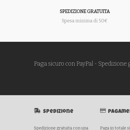
SPEDIZIONE GRATUITA
Spesa minima di 50€
Paga sicuro con PayPal - Spedizione 
Spedizione
Pagame
Spedizione gratuita con una
Paga in totale 