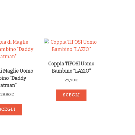
Coppia TIFOSI Uomo
di Maglie Uomo
Bambino “LAZIO”
ino “Daddy
29,90
€
Batman”
29,90
€
SCEGLI
SCEGLI