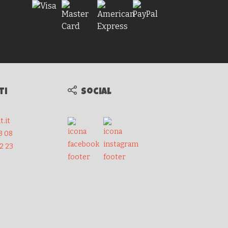
ti
Social
.it
3 08
32 23