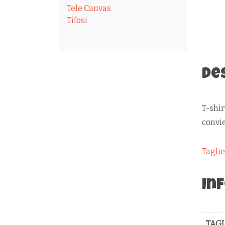
Tele Canvas
Tifosi
De
T-shir
convi
Tagli
In
TAGL