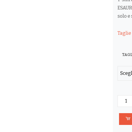
ESAURI
solo e
Taglie
TAG
T-
SHIRT
ATTEN
SPOSA
ESAURI
QUANT