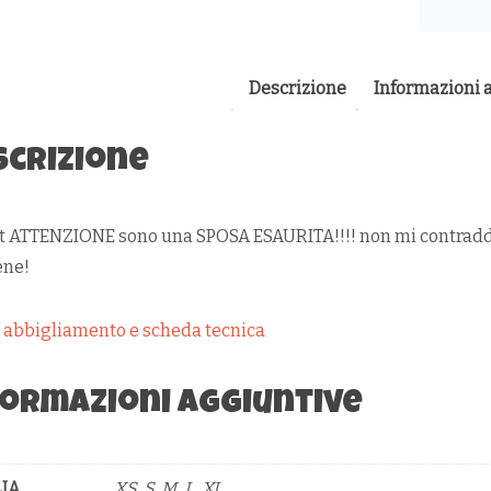
Descrizione
Informazioni 
scrizione
t ATTENZIONE sono una SPOSA ESAURITA!!!! non mi contraddite
ene!
e abbigliamento e scheda tecnica
formazioni aggiuntive
IA
XS, S, M, L, XL