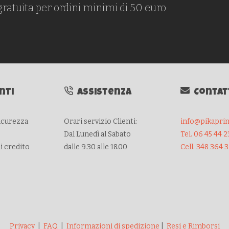
gratuita per ordini minimi di 50 euro
nti
Assistenza
Contat
sicurezza
Orari servizio Clienti:
info@pikaprint
Dal Lunedì al Sabato
Tel. 06 45 44 2
di credito
dalle 9.30 alle 18.00
Cell. 348 364 
Privacy
|
FAQ
|
Informazioni di spedizione
|
Resi e Rimborsi