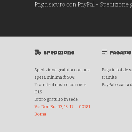
Paga sicuro con PayPal - Spedizione 
Spedizione
Pagame
Spedizione gratuita con una
Paga in totale 
spesa minima di 50€
tramite
Tramite il nostro corriere
PayPal o carta 
GLS
Ritiro gratuito in sede.
Via Don Rua 13, 15, 17 – 00181
Roma