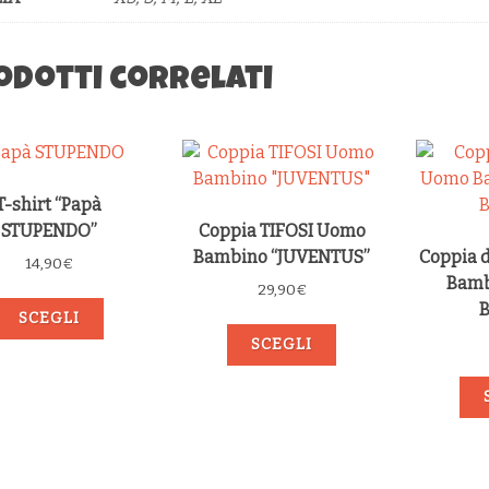
odotti correlati
T-shirt “Papà
STUPENDO”
Coppia TIFOSI Uomo
Bambino “JUVENTUS”
Coppia 
14,90
€
Bamb
29,90
€
SCEGLI
SCEGLI