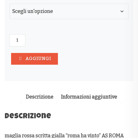
MAGLIA
ROSSA
SCRITTA
GIALLA
AGGIUNGI
"ROMA
HA
VINTO"
QUANTITÀ
Descrizione
Informazioni aggiuntive
Descrizione
maglia rossa scritta gialla “roma ha vinto” AS ROMA