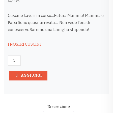
14,90
€
Cuscino Lavori in corso…Futura Mamma! Mamma e
Papà Sono quasi arrivata…. Non vedo l’ora di
conoscervi. Saremo una famiglia stupenda!
I NOSTRI CUSCINI
CUSCINO
LAVORI
IN
CORSO...FUTURA
AGGIUNGI
MAMMA!
QUANTITÀ
Descrizione