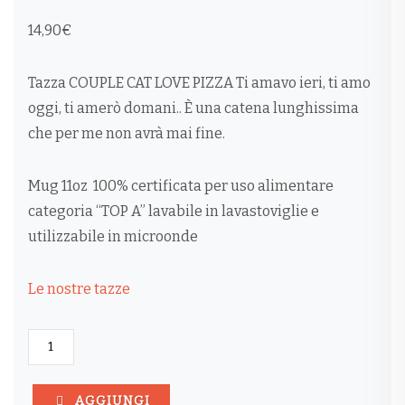
14,90
€
Tazza COUPLE CAT LOVE PIZZA Ti amavo ieri, ti amo
oggi, ti amerò domani.. È una catena lunghissima
che per me non avrà mai fine.
Mug 11oz 100% certificata per uso alimentare
categoria “TOP A” lavabile in lavastoviglie e
utilizzabile in microonde
Le nostre tazze
TAZZA
COUPLE
CAT
LOVE
AGGIUNGI