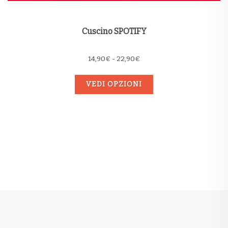
Cuscino SPOTIFY
Fascia
14,90
€
-
22,90
€
di
prezzo:
VEDI OPZIONI
da
14,90€
a
22,90€