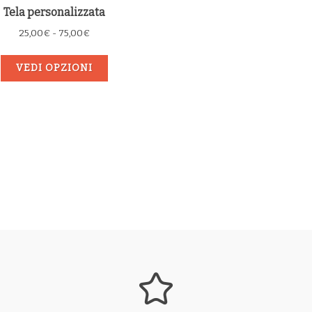
Tela personalizzata
Fascia
25,00
€
-
75,00
€
di
prezzo:
VEDI OPZIONI
da
25,00€
a
75,00€