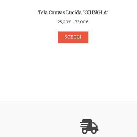
Tela Canvas Lucida “GIUNGLA”
Fascia
25,00
€
-
75,00
€
di
prezzo:
SCEGLI
da
25,00€
a
75,00€