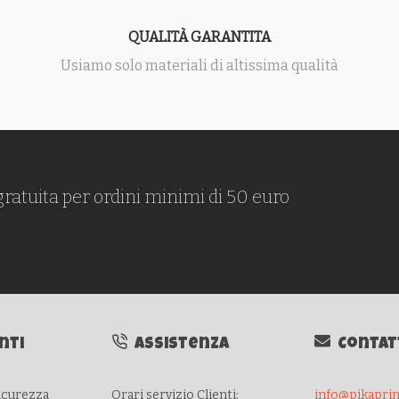
QUALITÀ GARANTITA
Usiamo solo materiali di altissima qualità
gratuita per ordini minimi di 50 euro
nti
Assistenza
Contat
sicurezza
Orari servizio Clienti:
info@pikaprint