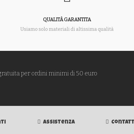
QUALITÀ GARANTITA
Usiamo solo materiali di altissima qualità
gratuita per ordini minimi di 50 euro
ti
Assistenza
Contatt