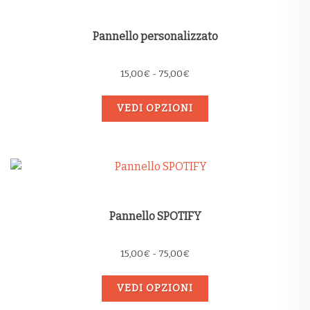
Pannello personalizzato
Fascia
15,00
€
-
75,00
€
di
prezzo:
VEDI OPZIONI
da
15,00€
a
75,00€
Pannello SPOTIFY
Fascia
15,00
€
-
75,00
€
di
prezzo:
VEDI OPZIONI
da
15,00€