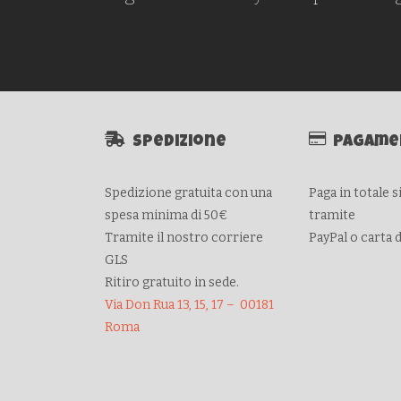
Spedizione
Pagame
Spedizione gratuita con una
Paga in totale 
spesa minima di 50€
tramite
Tramite il nostro corriere
PayPal o carta 
GLS
Ritiro gratuito in sede.
Via Don Rua 13, 15, 17 – 00181
Roma