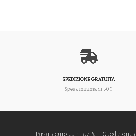
SPEDIZIONE GRATUITA
Spesa minima di 50€
Paga sicuro con PayPal - Spedizione 