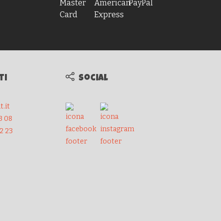
ti
Social
.it
3 08
32 23