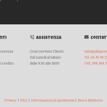
nti
Assistenza
Contat
sicurezza
Orari servizio Clienti:
info@pikaprint
Dal Lunedì al Sabato
Tel. 06 45 44 2
di credito
dalle 9.30 alle 18.00
Cell. 348 364 
Privacy
|
FAQ
|
Informazioni di spedizione
|
Resi e Rimborsi